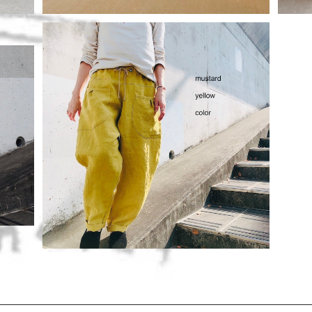
ードイ
ベルギーlinenアンティーク加工マスタードイ
エローcolor＊サルエルパンツ
¥16,280