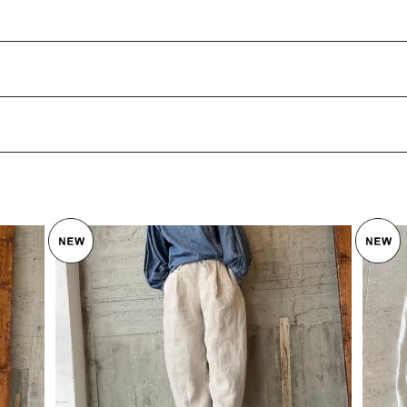
linenデニム＊konareパンツ
＊ホワ
¥18,700