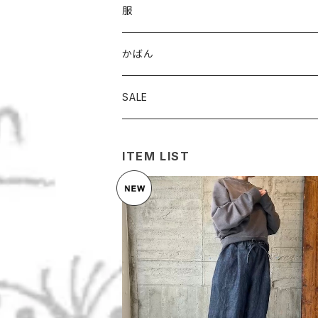
服
パンツ
かばん
スカート
トート
SALE
トップス
ななめがけ
ITEM LIST
リュック
linenデニム＊konareパンツ
¥18,700