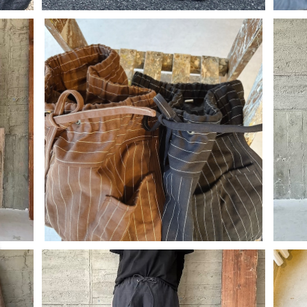
パンツ
natural blackピンライン＊cottonストレー
br
トパンツ
¥15,950