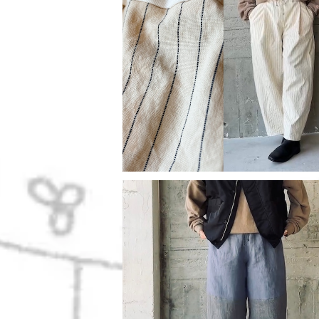
cotton：konare パンツ
¥15,400
バイカラーlinenPT no.01
¥15,950