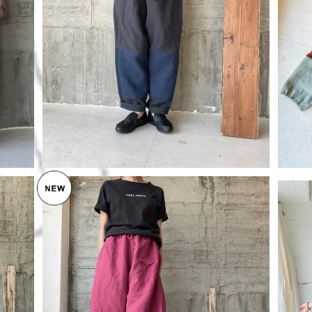
linen＊2colorが可愛い ストレートパンツ
¥15,950
ベルギーlinenアンティーク加工＊ワイドパン
アシ
ツ
¥16,610