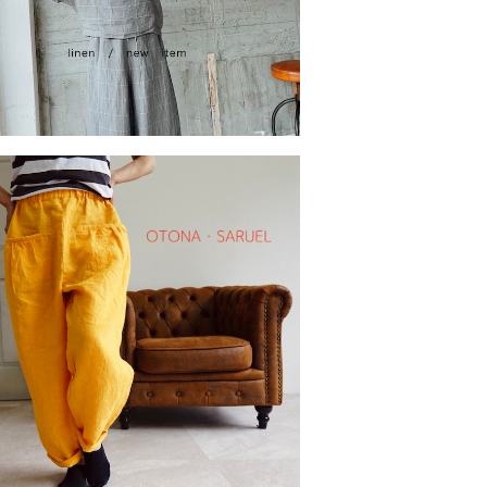
ットギャザーver ・大人saruerupantu
¥13,970