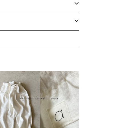
イトlinen・cottonデニム ＊ストレート
パンツ
¥16,500