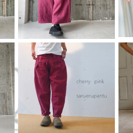
lin
ベルギーlinenアンティーク加工サルエルパ
ポケ
ンツ
¥16,280