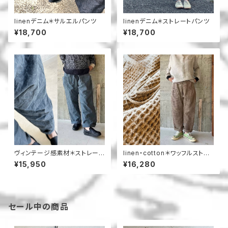
linenデニム＊サルエルパンツ
linenデニム＊ストレートパンツ
¥18,700
¥18,700
ヴィンテージ感素材＊ストレート
linen・cotton＊ワッフルストレ
パンツ
ートパンツ
¥15,950
¥16,280
セール中の商品