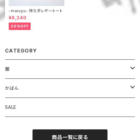
-maruyu- 持ち手レザートート
¥6,240
20%OFF
CATEGORY
服
パンツ
かばん
スカート
トート
SALE
トップス
ななめがけ
商品一覧に戻る