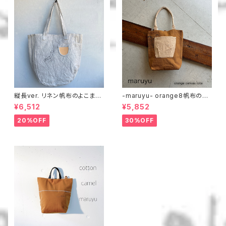
縦長ver. リネン帆布のよこまち
-maruyu- orange8帆布のト
トート
ート
¥6,512
¥5,852
20%OFF
30%OFF