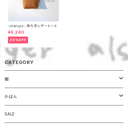
-maruyu- 持ち手レザートート
¥6,240
20%OFF
CATEGORY
服
パンツ
かばん
スカート
トート
SALE