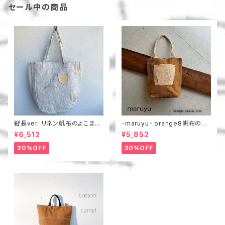
セール中の商品
縦長ver. リネン帆布のよこまち
-maruyu- orange8帆布のト
トート
ート
¥6,512
¥5,852
20%OFF
30%OFF