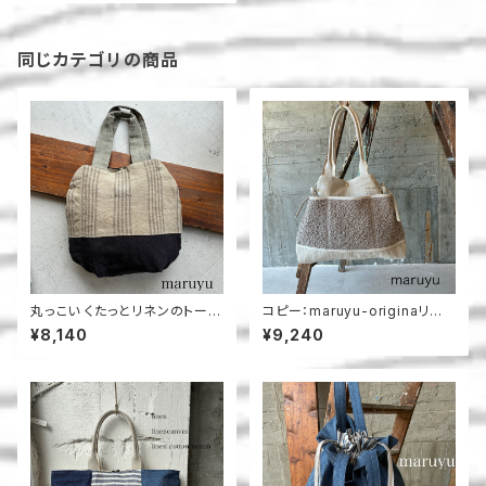
同じカテゴリの商品
丸っこい くたっとリネンのトート
コピー：maruyu-originaリボ
＿maruyu
ントート
¥8,140
¥9,240