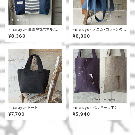
-maruyu- 異素材3パネル/横
-maruyu- デニム×コットンの
長トート
巾着トート
¥8,360
¥8,360
-maruyu- トート
-maruyu- ベルギーリネン 小
さめトート
¥7,700
¥5,940