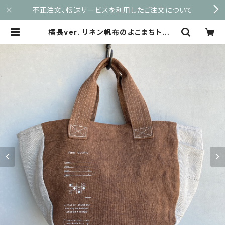
不正注文、転送サービスを利用したご注文について
横長ver. リネン帆布のよこまちトート
| maruyu.shop