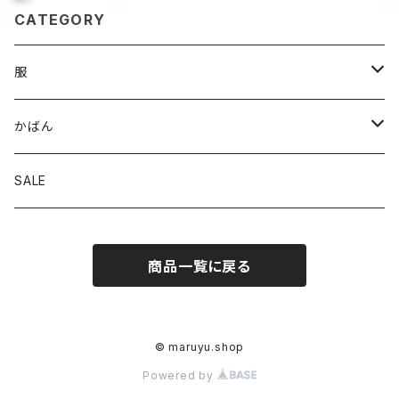
CATEGORY
服
パンツ
かばん
スカート
トート
SALE
トップス
ななめがけ
商品一覧に戻る
リュック
© maruyu.shop
Powered by