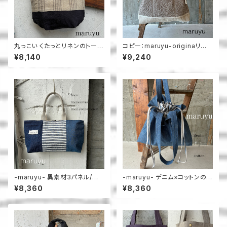
丸っこい くたっとリネンのトート
コピー：maruyu-originaリボ
＿maruyu
ントート
¥8,140
¥9,240
-maruyu- 異素材3パネル/横
-maruyu- デニム×コットンの
長トート
巾着トート
¥8,360
¥8,360