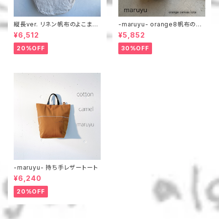
縦長ver. リネン帆布のよこまち
-maruyu- orange8帆布のト
トート
ート
¥6,512
¥5,852
20%OFF
30%OFF
-maruyu- 持ち手レザートート
¥6,240
20%OFF