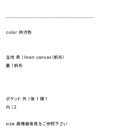
＿＿＿＿＿＿＿＿＿＿＿＿＿＿＿＿＿＿＿＿
color 柿渋色
生地 表 ）linen canvas（帆布）
裏 ）帆布
ポケット 外 ）後 1 横 1
内 ）2
size 画像最後尾をご参照下さい