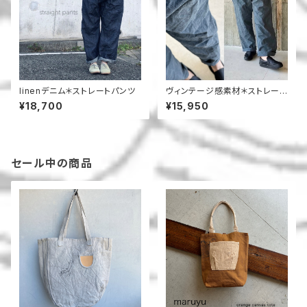
linenデニム＊ストレートパンツ
ヴィンテージ感素材＊ストレート
パンツ
¥18,700
¥15,950
セール中の商品