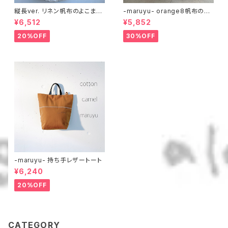
縦長ver. リネン帆布のよこまち
-maruyu- orange8帆布のト
トート
ート
¥6,512
¥5,852
20%OFF
30%OFF
-maruyu- 持ち手レザートート
¥6,240
20%OFF
CATEGORY