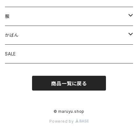
服
パンツ
かばん
スカート
トート
SALE
トップス
ななめがけ
商品一覧に戻る
リュック
© maruyu.shop
Powered by