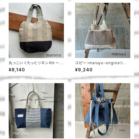
丸っこい くたっとリネンのトート
コピー：maruyu-originaリボ
＿maruyu
ントート
¥8,140
¥9,240