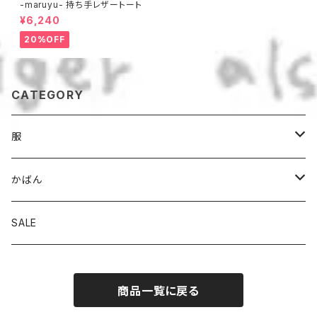
-maruyu- 持ち手レザートート
¥6,240
20%OFF
CATEGORY
服
パンツ
かばん
スカート
トート
SALE
トップス
ななめがけ
商品一覧に戻る
リュック