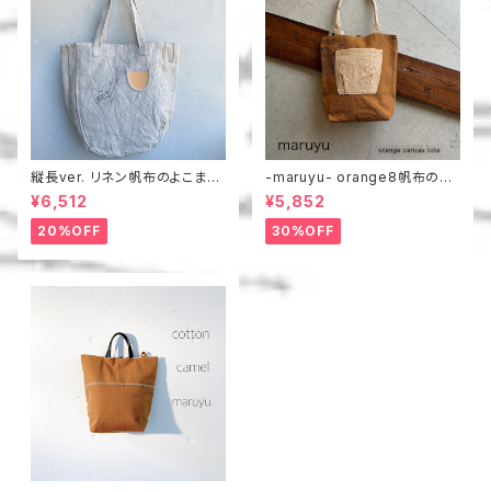
縦長ver. リネン帆布のよこまち
-maruyu- orange8帆布のト
トート
ート
¥6,512
¥5,852
20%OFF
30%OFF