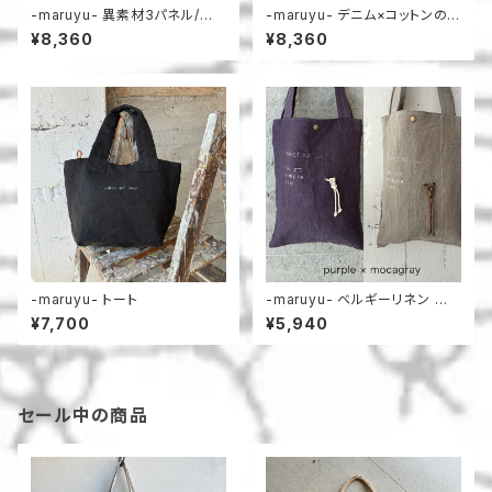
-maruyu- 異素材3パネル/横
-maruyu- デニム×コットンの
長トート
巾着トート
¥8,360
¥8,360
-maruyu- トート
-maruyu- ベルギーリネン 小
さめトート
¥7,700
¥5,940
セール中の商品