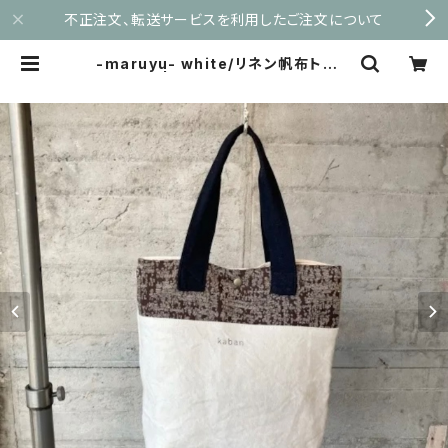
不正注文、転送サービスを利用したご注文について
-maruyu- white/リネン帆布トート
| maruyu.shop