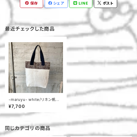
保存
シェア
LINE
ポスト
最近チェックした商品
-maruyu- white/リネン帆布ト
ート
¥7,700
同じカテゴリの商品