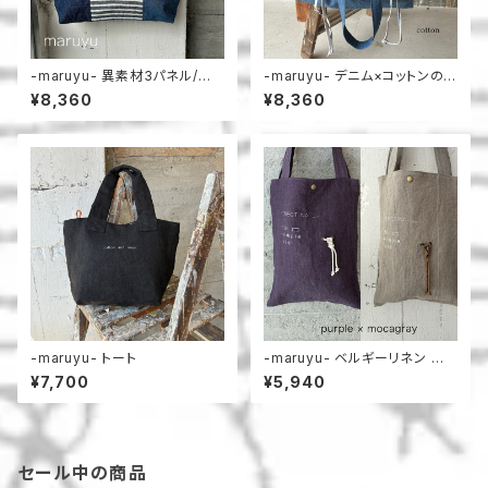
-maruyu- 異素材3パネル/横
-maruyu- デニム×コットンの
長トート
巾着トート
¥8,360
¥8,360
-maruyu- トート
-maruyu- ベルギーリネン 小
さめトート
¥7,700
¥5,940
セール中の商品