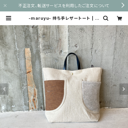
不正注文、転送サービスを利用したご注文について
-maruyu- 持ち手レザートート | m
aruyu.shop