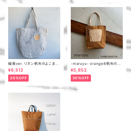
縦長ver. リネン帆布のよこまち
-maruyu- orange8帆布のト
トート
ート
¥6,512
¥5,852
20%OFF
30%OFF