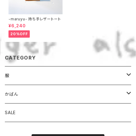
-maruyu- 持ち手レザートート
¥6,240
20%OFF
CATEGORY
服
パンツ
かばん
スカート
トート
SALE
トップス
ななめがけ