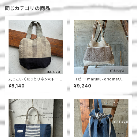
同じカテゴリの商品
丸っこい くたっとリネンのトート
コピー：maruyu-originaリボ
＿maruyu
ントート
¥8,140
¥9,240