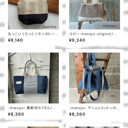
丸っこい くたっとリネンのトート
コピー：maruyu-originaリボ
＿maruyu
ントート
¥8,140
¥9,240
-maruyu- 異素材3パネル/横
-maruyu- デニム×コットンの
長トート
巾着トート
¥8,360
¥8,360