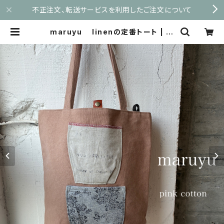
不正注文、転送サービスを利用したご注文について
maruyu linenの定番トート | m
aruyu.shop