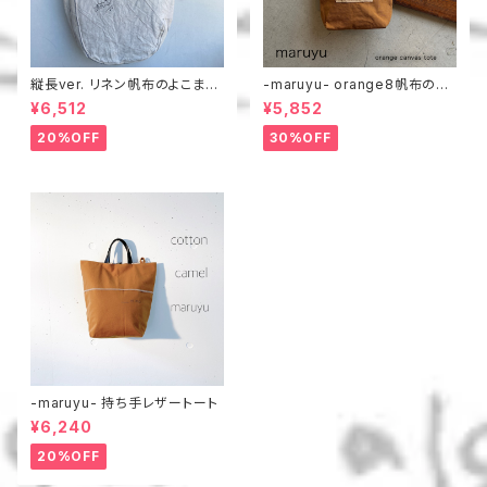
縦長ver. リネン帆布のよこまち
-maruyu- orange8帆布のト
トート
ート
¥6,512
¥5,852
20%OFF
30%OFF
-maruyu- 持ち手レザートート
¥6,240
20%OFF