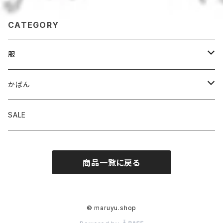
CATEGORY
服
パンツ
かばん
スカート
トート
SALE
トップス
ななめがけ
商品一覧に戻る
リュック
© maruyu.shop