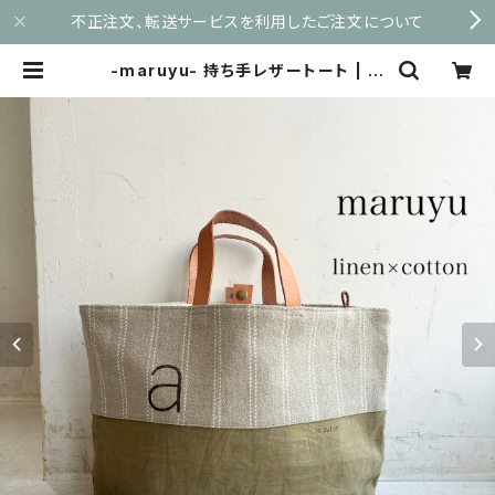
不正注文、転送サービスを利用したご注文について
-maruyu- 持ち手レザートート | m
aruyu.shop