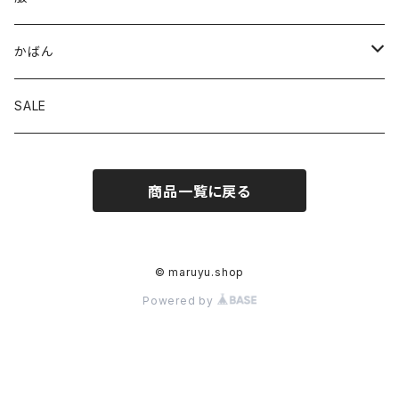
パンツ
かばん
スカート
トート
SALE
トップス
ななめがけ
商品一覧に戻る
リュック
© maruyu.shop
Powered by