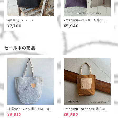
-maruyu- トート
-maruyu- ベルギーリネン 小
さめトート
¥7,700
¥5,940
セール中の商品
縦長ver. リネン帆布のよこまち
-maruyu- orange8帆布のト
トート
ート
¥6,512
¥5,852