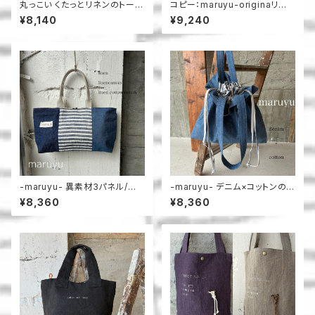
丸っこい くたっとリネンのトート
コピー：maruyu-originaリボ
＿maruyu
ントート
¥8,140
¥9,240
-maruyu- 異素材3パネル/横
-maruyu- デニム×コットンの
長トート
巾着トート
¥8,360
¥8,360