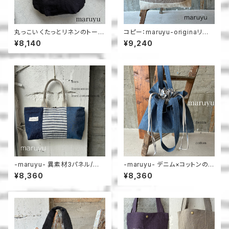
丸っこい くたっとリネンのトート
コピー：maruyu-originaリボ
＿maruyu
ントート
¥8,140
¥9,240
-maruyu- 異素材3パネル/横
-maruyu- デニム×コットンの
長トート
巾着トート
¥8,360
¥8,360