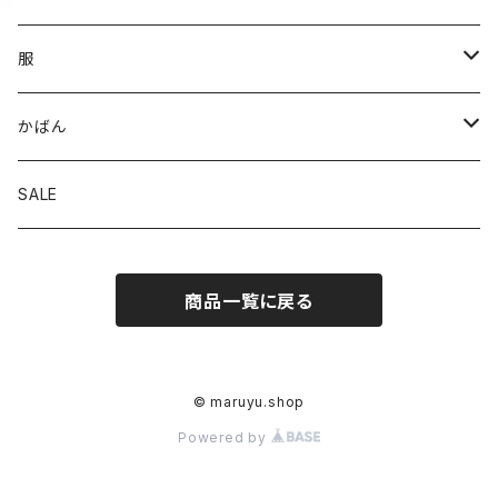
服
パンツ
かばん
スカート
トート
SALE
トップス
ななめがけ
商品一覧に戻る
リュック
© maruyu.shop
Powered by