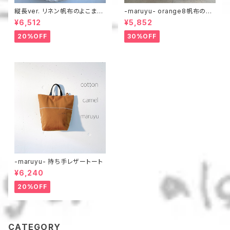
縦長ver. リネン帆布のよこまち
-maruyu- orange8帆布のト
トート
ート
¥6,512
¥5,852
20%OFF
30%OFF
-maruyu- 持ち手レザートート
¥6,240
20%OFF
CATEGORY