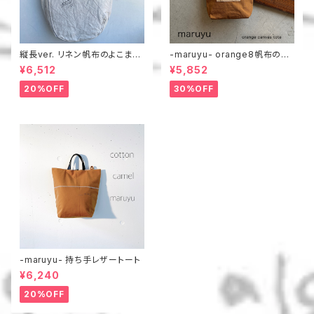
縦長ver. リネン帆布のよこまち
-maruyu- orange8帆布のト
トート
ート
¥6,512
¥5,852
20%OFF
30%OFF
-maruyu- 持ち手レザートート
¥6,240
20%OFF