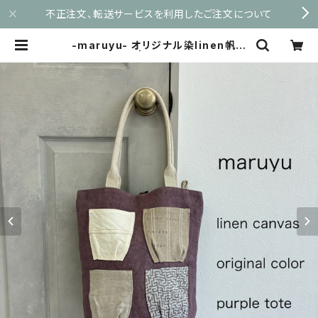
不正注文、転送サービスを利用したご注文について
-maruyu- オリジナル染linen帆布
のトート | maruyu.shop