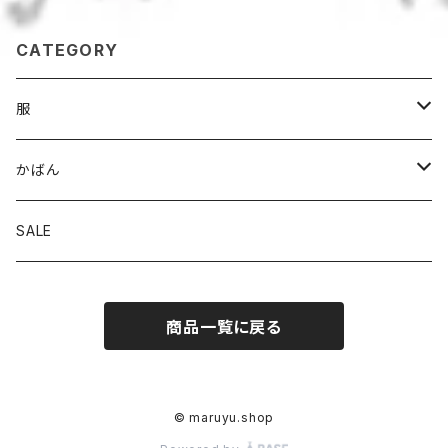
CATEGORY
服
パンツ
かばん
スカート
トート
SALE
トップス
ななめがけ
商品一覧に戻る
リュック
© maruyu.shop