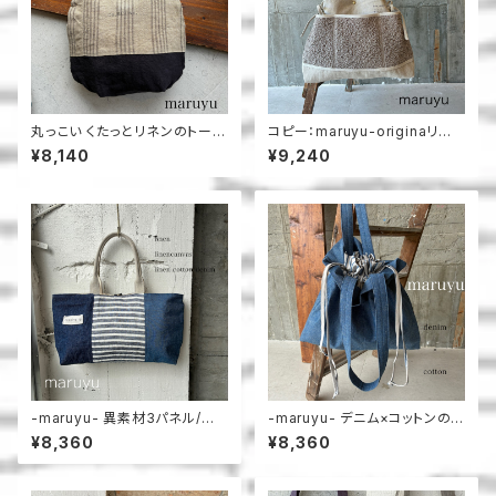
丸っこい くたっとリネンのトート
コピー：maruyu-originaリボ
＿maruyu
ントート
¥8,140
¥9,240
-maruyu- 異素材3パネル/横
-maruyu- デニム×コットンの
長トート
巾着トート
¥8,360
¥8,360