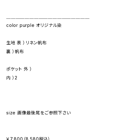
＿＿＿＿＿＿＿＿＿＿＿＿＿＿＿＿＿＿
color purple オリジナル染
生地 表 ）リネン帆布
裏 ）帆布
ポケット 外 ）
内 ）2
size 画像最後尾をご参照下さい
￥7,800（8,580税込）